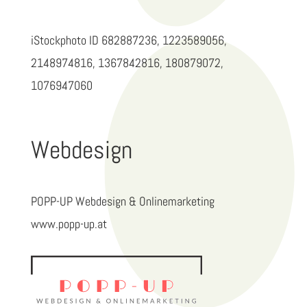
iStockphoto ID 682887236, 1223589056,
2148974816, 1367842816, 180879072,
1076947060
Webdesign
POPP-UP Webdesign & Onlinemarketing
www.popp-up.at